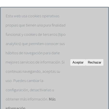
Esta web usa cookies operativas
propias que tienen una pura finalidad
© Copyright 2019 -
2026 | One Advanced Clinic | All Rights
funcional y cookies de terceros (tipo
Reserved | Powered by
InforEmpresas
analytics) que permiten conocer sus
hábitos de navegación para darle
Warning
: Undefined array key "opcion_cookie" in
mejores servicios de información. Si
Aceptar
Rechazar
/home/oneadvan/public_html/wp-content/plugins/click-
continuas navegando, aceptas su
datos-lopd/public/class-cdlopd-public.php
on line
416
uso. Puedes cambiar la
configuración, desactivarlas u
Warning
: Undefined variable $input_porcentaje in
obtener más información.
Más
/home/oneadvan/public_html/wp-content/plugins/click-
información.